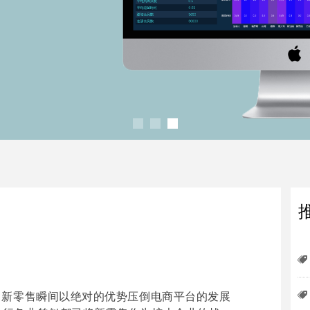
뀄
뀄
，新零售瞬间以绝对的优势压倒电商平台的发展