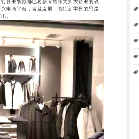
各行各业貌似都已将新零售作为扩大企业的战
新兴电商平台，言及发展，都往新零售的思路
뀄
百出。
뀄
뀄
뀄
뀄