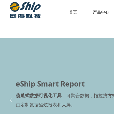
首页
产品中心
eShip Smart Report
傻瓜式数据可视化工具
，可聚合数据，拖拉拽方
ꂃ
由定制数据酷炫报表和大屏
。