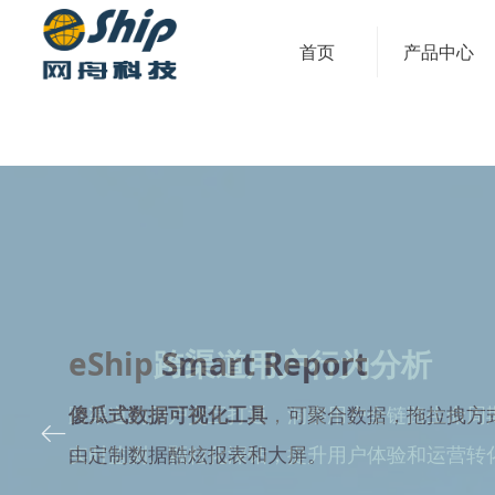
首页
产品中心
eShip Smart Report
傻瓜式数据可视化工具
，可聚合数据，拖拉拽方
ꂃ
由定制数据酷炫报表和大屏
。