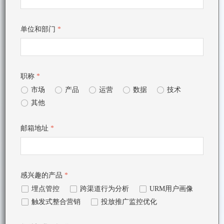
单位和部门
*
职称
*
ꀐ
市场
ꀐ
产品
ꀐ
运营
ꀐ
数据
ꀐ
技术
ꀐ
其他
邮箱地址
*
感兴趣的产品
*
넁
埋点管控
넁
跨渠道行为分析
넁
URM用户画像
넁
触发式整合营销
넁
投放推广监控优化